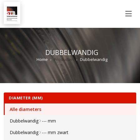
M
DUBBELWANDIG
Home
Producten
Dubbelwandig
DIAMETER (MM)
Alle diameters
Dubbelwandig
--- mm
Dubbelwandig
--- mm zwart